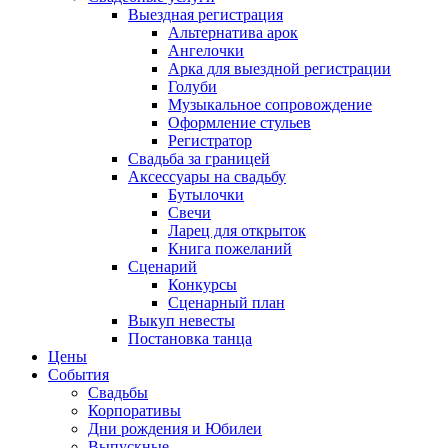
Выездная регистрация
Альтернатива арок
Ангелочки
Арка для выездной регистрации
Голуби
Музыкальное сопровождение
Оформление стульев
Регистратор
Свадьба за границей
Аксессуары на свадьбу
Бутылочки
Свечи
Ларец для открыток
Книга пожеланий
Сценарий
Конкурсы
Сценарный план
Выкуп невесты
Постановка танца
Цены
События
Свадьбы
Корпоративы
Дни рождения и Юбилеи
Выпускные