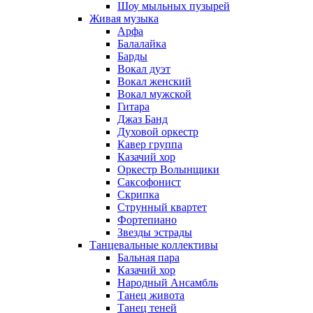
Шоу мыльных пузырей
Живая музыка
Арфа
Балалайка
Барды
Вокал дуэт
Вокал женский
Вокал мужской
Гитара
Джаз Банд
Духовой оркестр
Кавер группа
Казачий хор
Оркестр Волынщики
Саксофонист
Скрипка
Струнный квартет
Фортепиано
Звезды эстрады
Танцевальные коллективы
Бальная пара
Казачий хор
Народный Ансамбль
Танец живота
Танец теней