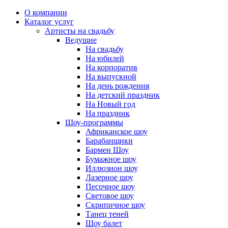
О компании
Каталог услуг
Артисты на свадьбу
Ведущие
На свадьбу
На юбилей
На корпоратив
На выпускной
На день рождения
На детский праздник
На Новый год
На праздник
Шоу-программы
Африканское шоу
Барабанщики
Бармен Шоу
Бумажное шоу
Иллюзион шоу
Лазерное шоу
Песочное шоу
Световое шоу
Скрипичное шоу
Танец теней
Шоу балет