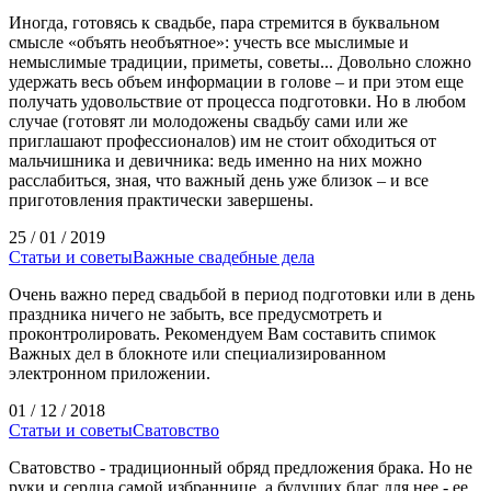
Иногда, готовясь к свадьбе, пара стремится в буквальном
смысле «объять необъятное»: учесть все мыслимые и
немыслимые традиции, приметы, советы... Довольно сложно
удержать весь объем информации в голове – и при этом еще
получать удовольствие от процесса подготовки. Но в любом
случае (готовят ли молодожены свадьбу сами или же
приглашают профессионалов) им не стоит обходиться от
мальчишника и девичника: ведь именно на них можно
расслабиться, зная, что важный день уже близок – и все
приготовления практически завершены.
25 / 01 / 2019
Статьи и советы
Важные свадебные дела
Очень важно перед свадьбой в период подготовки или в день
праздника ничего не забыть, все предусмотреть и
проконтролировать. Рекомендуем Вам составить спимок
Важных дел в блокноте или специализированном
электронном приложении.
01 / 12 / 2018
Статьи и советы
Сватовство
Сватовство - традиционный обряд предложения брака. Но не
руки и сердца самой избраннице, а будущих благ для нее - ее