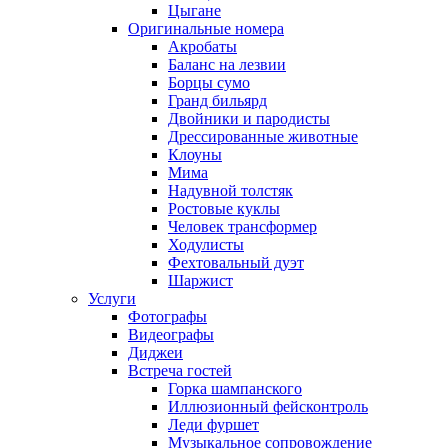
Цыгане
Оригинальные номера
Акробаты
Баланс на лезвии
Борцы сумо
Гранд бильярд
Двойники и пародисты
Дрессированные животные
Клоуны
Мима
Надувной толстяк
Ростовые куклы
Человек трансформер
Ходулисты
Фехтовальный дуэт
Шаржист
Услуги
Фотографы
Видеографы
Диджеи
Встреча гостей
Горка шампанского
Иллюзионный фейсконтроль
Леди фуршет
Музыкальное сопровождение