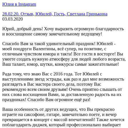
Юлия в Instagram
28.02.20. Отзыв, Юбилей, Гость, Светлана Гринькина
03.03.2020
Юрий, добрый день! Хочу выразить огромную благодарность
и воосхищение самому замечательному ведущему!
Спасибо Вам за такой удивительный праздник! Юбилей -
моей поодруги Валентины, всё супер, на позитиве, с
отличным чувством юмора и такта! Все гости в восторге! Вы
умеете создать нужную атмосферу для людей любого возраста,
Ваш талант, юмор, шутки, конкурсы самые зажигательные!
Рада тому, что знаю Вас с 2016 года. Тот Юбилей с
выступлениями звезд эстрады, как раз и дал мне возможность
разглядеть в Вас мастера своего дела, поэтому Вас
рекомендую всем своим друзьям! Очень приятно слышать от
них слова восхищения Вами, за доставленную радость на их
праздниках! Спасибо Вам огромное ещё раз!
Ваша особенность от других ведущих, что Вы прекрасно
играете на саксофоне, гитаре, замечательно поете, и вечер
превращается в концерт с массой впечатлений! Также хочется
поблагодарить диджея, который профессионально выбирает