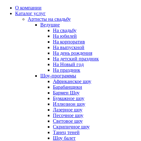
О компании
Каталог услуг
Артисты на свадьбу
Ведущие
На свадьбу
На юбилей
На корпоратив
На выпускной
На день рождения
На детский праздник
На Новый год
На праздник
Шоу-программы
Африканское шоу
Барабанщики
Бармен Шоу
Бумажное шоу
Иллюзион шоу
Лазерное шоу
Песочное шоу
Световое шоу
Скрипичное шоу
Танец теней
Шоу балет