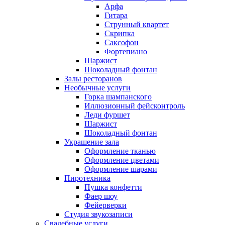
Арфа
Гитара
Струнный квартет
Скрипка
Саксофон
Фортепиано
Шаржист
Шоколадный фонтан
Залы ресторанов
Необычные услуги
Горка шампанского
Иллюзионный фейсконтроль
Леди фуршет
Шаржист
Шоколадный фонтан
Украшение зала
Оформление тканью
Оформление цветами
Оформление шарами
Пиротехника
Пушка конфетти
Фаер шоу
Фейерверки
Студия звукозаписи
Свадебные услуги