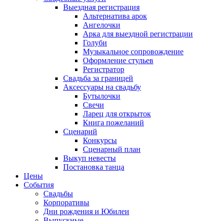
Выездная регистрация
Альтернатива арок
Ангелочки
Арка для выездной регистрации
Голуби
Музыкальное сопровождение
Оформление стульев
Регистратор
Свадьба за границей
Аксессуары на свадьбу
Бутылочки
Свечи
Ларец для открыток
Книга пожеланий
Сценарий
Конкурсы
Сценарный план
Выкуп невесты
Постановка танца
Цены
События
Свадьбы
Корпоративы
Дни рождения и Юбилеи
Выпускные