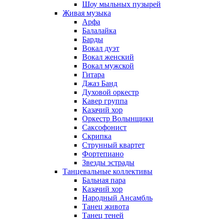
Шоу мыльных пузырей
Живая музыка
Арфа
Балалайка
Барды
Вокал дуэт
Вокал женский
Вокал мужской
Гитара
Джаз Банд
Духовой оркестр
Кавер группа
Казачий хор
Оркестр Волынщики
Саксофонист
Скрипка
Струнный квартет
Фортепиано
Звезды эстрады
Танцевальные коллективы
Бальная пара
Казачий хор
Народный Ансамбль
Танец живота
Танец теней