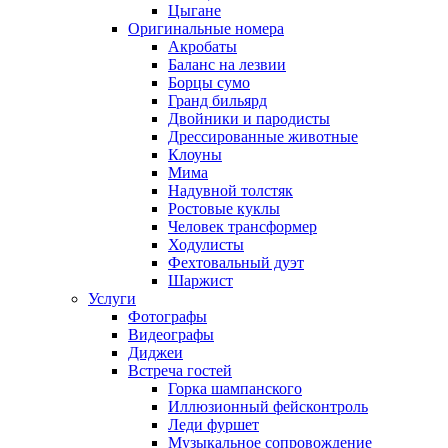
Цыгане
Оригинальные номера
Акробаты
Баланс на лезвии
Борцы сумо
Гранд бильярд
Двойники и пародисты
Дрессированные животные
Клоуны
Мима
Надувной толстяк
Ростовые куклы
Человек трансформер
Ходулисты
Фехтовальный дуэт
Шаржист
Услуги
Фотографы
Видеографы
Диджеи
Встреча гостей
Горка шампанского
Иллюзионный фейсконтроль
Леди фуршет
Музыкальное сопровождение