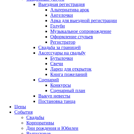
Выездная регистрация
Альтернатива арок
Ангелочки
Арка для выездной регистрации
Голуби
Музыкальное сопровождение
Оформление стульев
Регистратор
Свадьба за границей
Аксессуары на свадьбу
Бутылочки
Свечи
Ларец для открыток
Книга пожеланий
Сценарий
Конкурсы
Сценарный план
Выкуп невесты
Постановка танца
Цены
События
Свадьбы
Корпоративы
Дни рождения и Юбилеи
Выпускные