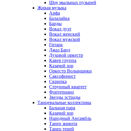
Шоу мыльных пузырей
Живая музыка
Арфа
Балалайка
Барды
Вокал дуэт
Вокал женский
Вокал мужской
Гитара
Джаз Банд
Духовой оркестр
Кавер группа
Казачий хор
Оркестр Волынщики
Саксофонист
Скрипка
Струнный квартет
Фортепиано
Звезды эстрады
Танцевальные коллективы
Бальная пара
Казачий хор
Народный Ансамбль
Танец живота
Танец теней