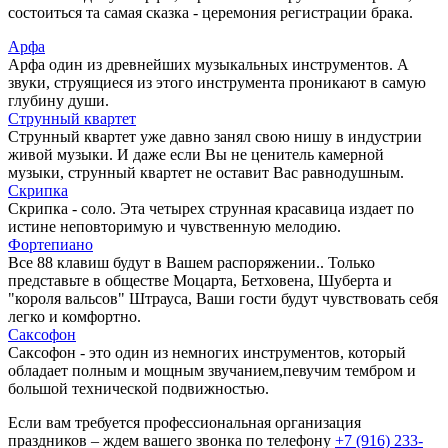
состоиться та самая сказка - церемония регистрации брака.
Арфа
Арфа один из древнейших музыкальных инструментов. А
звуки, струящиеся из этого инструмента проникают в самую
глубину души.
Струнный квартет
Струнный квартет уже давно занял свою нишу в индустрии
живой музыки. И даже если Вы не ценитель камерной
музыки, струнный квартет не оставит Вас равнодушным.
Скрипка
Скрипка - соло. Эта четырех струнная красавица издает по
истине неповторимую и чувственную мелодию.
Фортепиано
Все 88 клавиш будут в Вашем распоряжении.. Только
представьте в обществе Моцарта, Бетховена, Шуберта и
"короля вальсов" Штрауса, Ваши гости будут чувствовать себя
легко и комфортно.
Саксофон
Саксофон - это один из немногих инструментов, который
обладает полным и мощным звучанием,певучим тембром и
большой технической подвижностью.
Если вам требуется профессиональная организация
праздников – ждем вашего звонка по телефону
+7 (916) 233-