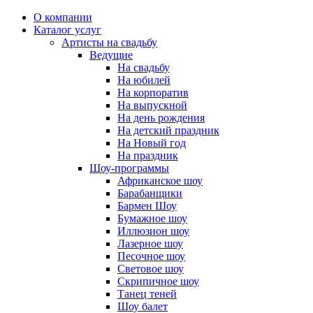
О компании
Каталог услуг
Артисты на свадьбу
Ведущие
На свадьбу
На юбилей
На корпоратив
На выпускной
На день рождения
На детский праздник
На Новый год
На праздник
Шоу-программы
Африканское шоу
Барабанщики
Бармен Шоу
Бумажное шоу
Иллюзион шоу
Лазерное шоу
Песочное шоу
Световое шоу
Скрипичное шоу
Танец теней
Шоу балет