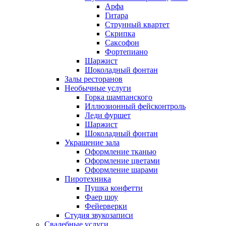
Арфа
Гитара
Струнный квартет
Скрипка
Саксофон
Фортепиано
Шаржист
Шоколадный фонтан
Залы ресторанов
Необычные услуги
Горка шампанского
Иллюзионный фейсконтроль
Леди фуршет
Шаржист
Шоколадный фонтан
Украшение зала
Оформление тканью
Оформление цветами
Оформление шарами
Пиротехника
Пушка конфетти
Фаер шоу
Фейерверки
Студия звукозаписи
Свадебные услуги