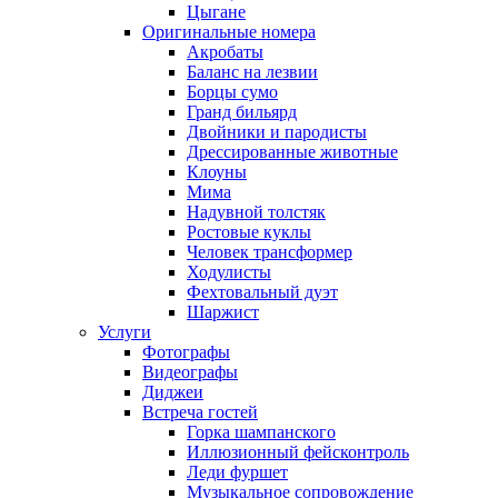
Цыгане
Оригинальные номера
Акробаты
Баланс на лезвии
Борцы сумо
Гранд бильярд
Двойники и пародисты
Дрессированные животные
Клоуны
Мима
Надувной толстяк
Ростовые куклы
Человек трансформер
Ходулисты
Фехтовальный дуэт
Шаржист
Услуги
Фотографы
Видеографы
Диджеи
Встреча гостей
Горка шампанского
Иллюзионный фейсконтроль
Леди фуршет
Музыкальное сопровождение