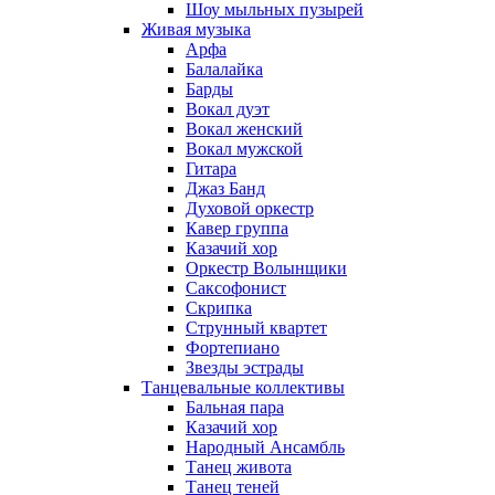
Шоу мыльных пузырей
Живая музыка
Арфа
Балалайка
Барды
Вокал дуэт
Вокал женский
Вокал мужской
Гитара
Джаз Банд
Духовой оркестр
Кавер группа
Казачий хор
Оркестр Волынщики
Саксофонист
Скрипка
Струнный квартет
Фортепиано
Звезды эстрады
Танцевальные коллективы
Бальная пара
Казачий хор
Народный Ансамбль
Танец живота
Танец теней