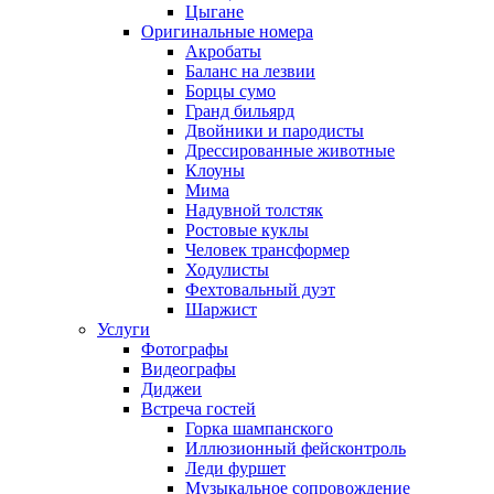
Цыгане
Оригинальные номера
Акробаты
Баланс на лезвии
Борцы сумо
Гранд бильярд
Двойники и пародисты
Дрессированные животные
Клоуны
Мима
Надувной толстяк
Ростовые куклы
Человек трансформер
Ходулисты
Фехтовальный дуэт
Шаржист
Услуги
Фотографы
Видеографы
Диджеи
Встреча гостей
Горка шампанского
Иллюзионный фейсконтроль
Леди фуршет
Музыкальное сопровождение