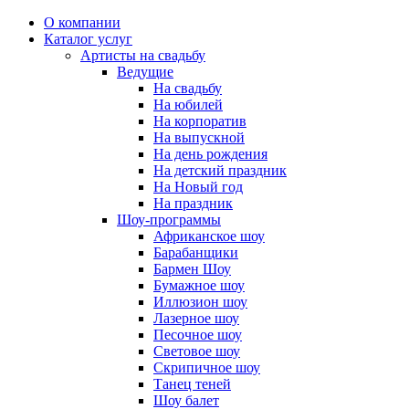
О компании
Каталог услуг
Артисты на свадьбу
Ведущие
На свадьбу
На юбилей
На корпоратив
На выпускной
На день рождения
На детский праздник
На Новый год
На праздник
Шоу-программы
Африканское шоу
Барабанщики
Бармен Шоу
Бумажное шоу
Иллюзион шоу
Лазерное шоу
Песочное шоу
Световое шоу
Скрипичное шоу
Танец теней
Шоу балет