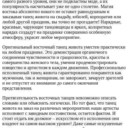
самого разного уровня, они не подвластны моде, а их
популярность насчитывает уже не одно столетие. Магия
востока абсолютно никого не оставит равнодушным и
заказывая танец живота на свадьбу, юбилей, корпоратив или
любой другой праздник, вы точно не прогадаете! Нарядные,
красивые, чарующие танцовщицы в ярких, колоритных
нарядах создадут на празднике совершенно особенную
атмосферу, украсят любое мероприятие.
Оригинальный восточный танец живота уместен практически
на любом празднике. Это демонстрация органичного
соединения чувственности и грациозности, красоты и
совершенства женского тела, умения продемонстрировать
изящество и артистизм в каждом движении. Профессионально
исполненный танец живота гарантированно понравится как
мужчинам, так и женщинам, он заворожит, зачарует зрителей
и не отпустит их внимание до самого окончания
представления.
Притягательность восточных танцев невозможно описать
словами или объяснить логически. Но тот факт, что танец
живота на заказ на различных мероприятиях наши артисты
исполняют с завидным постоянством, остается фактом. И
стоит отдать им должное – искусством его исполнения они
владеют на самом высоком уровне! Даже самые искушенные