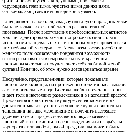
зрители не останутся равнодушными, наблюдая за
чарующими, плавными, чувственными движениями,
сопровождающимися неповторимой музыкой.
Танец живота на юбилей, свадьбу или другой праздник может
быть не только эффектной частью развлекательной
программы. После выступления профессиональных артистов
многие гарантировано захотят попробовать свои силы в
исполнении танцевальных па и танцоры могут провести для
них небольшой мастер-класс. А еще всем гостям (особенно
женского пола) обязательно понравится возможность
сфотографироваться в очаровательном и красочном
восточном костюме и почувствовать себя любимой женой
султана! Конечно, об этом нужно договариваться заранее.
Неслучайно, представлениями, которые показывали
восточные красавицы, на протяжении столетий наслаждались
самые влиятельные люди Востока, шейхи и султаны – они
знают толк в настоящих развлечениях и в настоящей красоте!
Приобщиться к восточной культуре сейчас можете и вы –
достаточно заказать у нас выступление лучших восточных
танцовщиц на ваше мероприятие и получить настоящее
удовольствие от профессионального шоу. Заказывая
восточный танец живота на день рождения или свадьбу, на
корпоратив или любой другой праздник, вы можете быть