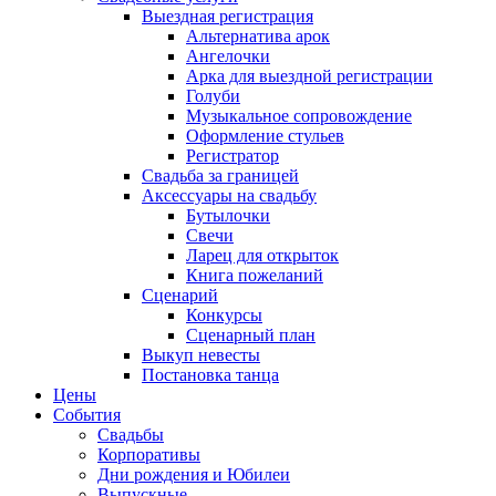
Выездная регистрация
Альтернатива арок
Ангелочки
Арка для выездной регистрации
Голуби
Музыкальное сопровождение
Оформление стульев
Регистратор
Свадьба за границей
Аксессуары на свадьбу
Бутылочки
Свечи
Ларец для открыток
Книга пожеланий
Сценарий
Конкурсы
Сценарный план
Выкуп невесты
Постановка танца
Цены
События
Свадьбы
Корпоративы
Дни рождения и Юбилеи
Выпускные