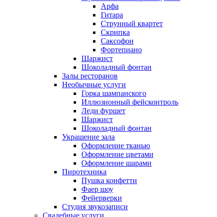
Арфа
Гитара
Струнный квартет
Скрипка
Саксофон
Фортепиано
Шаржист
Шоколадный фонтан
Залы ресторанов
Необычные услуги
Горка шампанского
Иллюзионный фейсконтроль
Леди фуршет
Шаржист
Шоколадный фонтан
Украшение зала
Оформление тканью
Оформление цветами
Оформление шарами
Пиротехника
Пушка конфетти
Фаер шоу
Фейерверки
Студия звукозаписи
Свадебные услуги