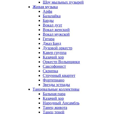
Шоу мыльных пузырей
Живая музыка
Арфа
Балалайка
Барды
Вокал дуэт
Вокал женский
Вокал мужской
Гитара
Джаз Банд
Духовой оркестр
Кавер группа
Казачий хор
Оркестр Волынщики
Саксофонист
Скрипка
Струнный квартет
Фортепиано
Звезды эстрады
Танцевальные коллективы
Бальная пара
Казачий хор
Народный Ансамбль
Танец живота
Танец теней