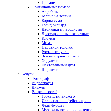
Цыгане
Оригинальные номера
Акробаты
Баланс на лезвии
Борцы сумо
Гранд бильярд
Двойники и пародисты
Дрессированные животные
Клоуны
Мима
Надувной толстяк
Ростовые куклы
Человек трансформер
Ходулисты
Фехтовальный дуэт
Шаржист
Услуги
Фотографы
Видеографы
Диджеи
Встреча гостей
Горка шампанского
Иллюзионный фейсконтроль
Леди фуршет
Музыкальное сопровождение