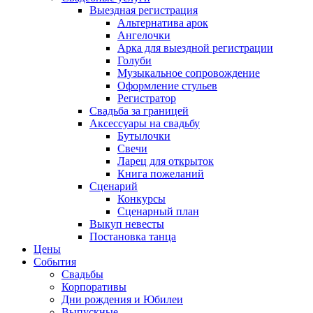
Выездная регистрация
Альтернатива арок
Ангелочки
Арка для выездной регистрации
Голуби
Музыкальное сопровождение
Оформление стульев
Регистратор
Свадьба за границей
Аксессуары на свадьбу
Бутылочки
Свечи
Ларец для открыток
Книга пожеланий
Сценарий
Конкурсы
Сценарный план
Выкуп невесты
Постановка танца
Цены
События
Свадьбы
Корпоративы
Дни рождения и Юбилеи
Выпускные