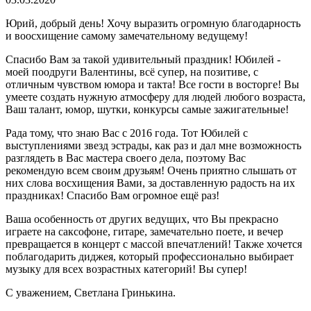
Юрий, добрый день! Хочу выразить огромную благодарность
и воосхищение самому замечательному ведущему!
Спасибо Вам за такой удивительный праздник! Юбилей -
моей поодруги Валентины, всё супер, на позитиве, с
отличным чувством юмора и такта! Все гости в восторге! Вы
умеете создать нужную атмосферу для людей любого возраста,
Ваш талант, юмор, шутки, конкурсы самые зажигательные!
Рада тому, что знаю Вас с 2016 года. Тот Юбилей с
выступлениями звезд эстрады, как раз и дал мне возможность
разглядеть в Вас мастера своего дела, поэтому Вас
рекомендую всем своим друзьям! Очень приятно слышать от
них слова восхищения Вами, за доставленную радость на их
праздниках! Спасибо Вам огромное ещё раз!
Ваша особенность от других ведущих, что Вы прекрасно
играете на саксофоне, гитаре, замечательно поете, и вечер
превращается в концерт с массой впечатлений! Также хочется
поблагодарить диджея, который профессионально выбирает
музыку для всех возрастных категорий! Вы супер!
С уважением, Светлана Гринькина.