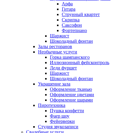
Арфа
Гитара
Струнный квартет
Скрипка
Саксофон
Фортепиано
Шаржист
Шоколадный фонтан
Залы ресторанов
Необычные услуги
Горка шампанского
Иллюзионный фейсконтроль
Леди фуршет
Шаржист
Шоколадный фонтан
Украшение зала
Оформление тканью
Оформление цветами
Оформление шарами
Пиротехника
Пушка конфетти
Фаер шоу
Фейерверки
Студия звукозаписи
Свадебные услуги