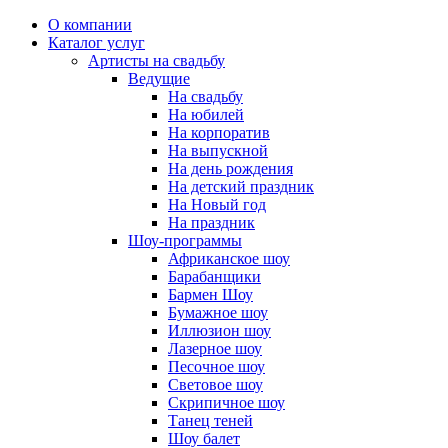
О компании
Каталог услуг
Артисты на свадьбу
Ведущие
На свадьбу
На юбилей
На корпоратив
На выпускной
На день рождения
На детский праздник
На Новый год
На праздник
Шоу-программы
Африканское шоу
Барабанщики
Бармен Шоу
Бумажное шоу
Иллюзион шоу
Лазерное шоу
Песочное шоу
Световое шоу
Скрипичное шоу
Танец теней
Шоу балет