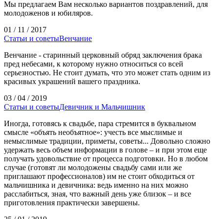
Мы предлагаем Вам несколько вариантов поздравлений, для
молодоженов и юбиляров.
01 / 11 / 2017
Статьи и советы
Венчание
Венчание - старинный церковный обряд заключения брака
пред небесами, к которому нужно относиться со всей
серьезностью. Не стоит думать, что это может стать одним из
красивых украшений вашего праздника.
03 / 04 / 2019
Статьи и советы
Девичник и Мальчишник
Иногда, готовясь к свадьбе, пара стремится в буквальном
смысле «объять необъятное»: учесть все мыслимые и
немыслимые традиции, приметы, советы... Довольно сложно
удержать весь объем информации в голове – и при этом еще
получать удовольствие от процесса подготовки. Но в любом
случае (готовят ли молодожены свадьбу сами или же
приглашают профессионалов) им не стоит обходиться от
мальчишника и девичника: ведь именно на них можно
расслабиться, зная, что важный день уже близок – и все
приготовления практически завершены.