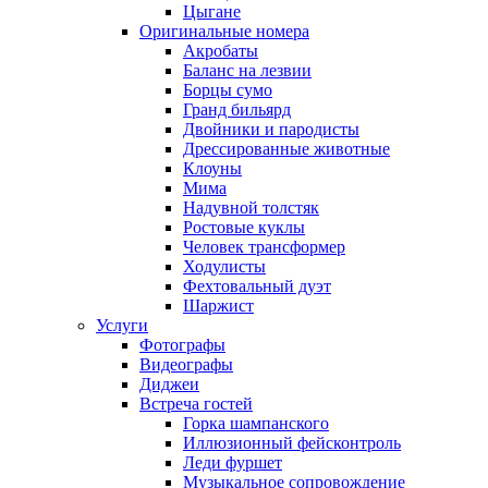
Цыгане
Оригинальные номера
Акробаты
Баланс на лезвии
Борцы сумо
Гранд бильярд
Двойники и пародисты
Дрессированные животные
Клоуны
Мима
Надувной толстяк
Ростовые куклы
Человек трансформер
Ходулисты
Фехтовальный дуэт
Шаржист
Услуги
Фотографы
Видеографы
Диджеи
Встреча гостей
Горка шампанского
Иллюзионный фейсконтроль
Леди фуршет
Музыкальное сопровождение