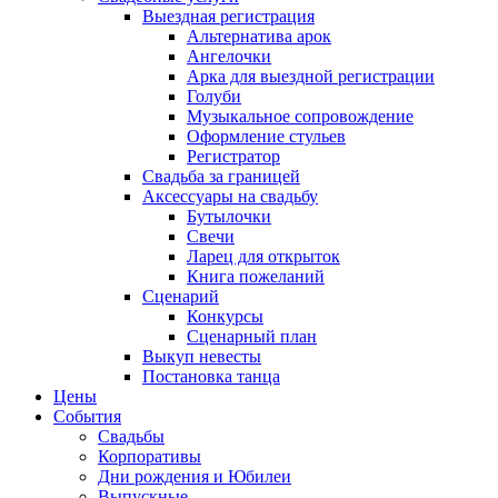
Выездная регистрация
Альтернатива арок
Ангелочки
Арка для выездной регистрации
Голуби
Музыкальное сопровождение
Оформление стульев
Регистратор
Свадьба за границей
Аксессуары на свадьбу
Бутылочки
Свечи
Ларец для открыток
Книга пожеланий
Сценарий
Конкурсы
Сценарный план
Выкуп невесты
Постановка танца
Цены
События
Свадьбы
Корпоративы
Дни рождения и Юбилеи
Выпускные