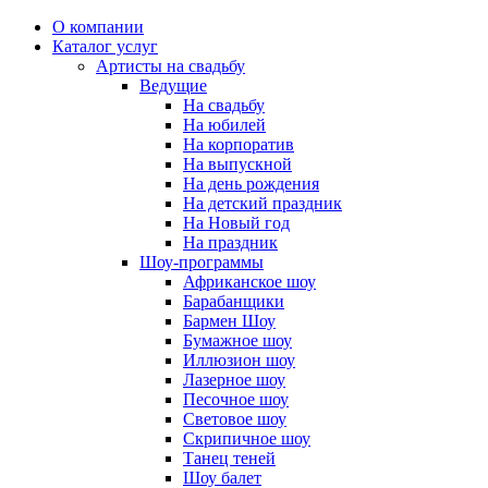
О компании
Каталог услуг
Артисты на свадьбу
Ведущие
На свадьбу
На юбилей
На корпоратив
На выпускной
На день рождения
На детский праздник
На Новый год
На праздник
Шоу-программы
Африканское шоу
Барабанщики
Бармен Шоу
Бумажное шоу
Иллюзион шоу
Лазерное шоу
Песочное шоу
Световое шоу
Скрипичное шоу
Танец теней
Шоу балет