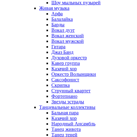
Шоу мыльных пузырей
Живая музыка
Арфа
Балалайка
Барды
Вокал дуэт
Вокал женский
Вокал мужской
Гитара
Джаз Банд
Духовой оркестр
Кавер группа
Казачий хор
Оркестр Волынщики
Саксофонист
Скрипка
Струнный квартет
Фортепиано
Звезды эстрады
Танцевальные коллективы
Бальная пара
Казачий хор
Народный Ансамбль
Танец живота
Танец теней