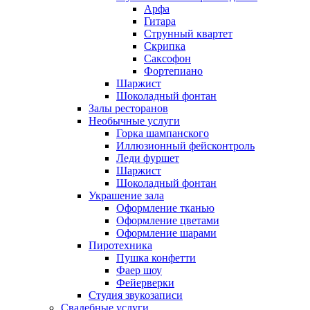
Арфа
Гитара
Струнный квартет
Скрипка
Саксофон
Фортепиано
Шаржист
Шоколадный фонтан
Залы ресторанов
Необычные услуги
Горка шампанского
Иллюзионный фейсконтроль
Леди фуршет
Шаржист
Шоколадный фонтан
Украшение зала
Оформление тканью
Оформление цветами
Оформление шарами
Пиротехника
Пушка конфетти
Фаер шоу
Фейерверки
Студия звукозаписи
Свадебные услуги