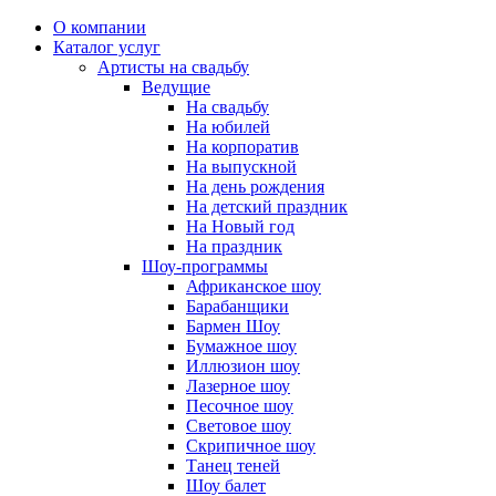
О компании
Каталог услуг
Артисты на свадьбу
Ведущие
На свадьбу
На юбилей
На корпоратив
На выпускной
На день рождения
На детский праздник
На Новый год
На праздник
Шоу-программы
Африканское шоу
Барабанщики
Бармен Шоу
Бумажное шоу
Иллюзион шоу
Лазерное шоу
Песочное шоу
Световое шоу
Скрипичное шоу
Танец теней
Шоу балет