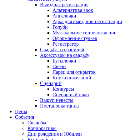
Выездная регистрация
Альтернатива арок
Ангелочки
Арка для выездной регистрации
Голуби
Музыкальное сопровождение
Оформление стульев
Регистратор
Свадьба за границей
Аксессуары на свадьбу
Бутылочки
Свечи
Ларец для открыток
Книга пожеланий
Сценарий
Конкурсы
Сценарный план
Выкуп невесты
Постановка танца
Цены
События
Свадьбы
Корпоративы
Дни рождения и Юбилеи
Выпускные