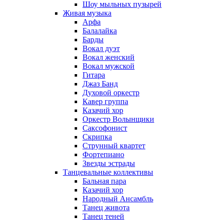
Шоу мыльных пузырей
Живая музыка
Арфа
Балалайка
Барды
Вокал дуэт
Вокал женский
Вокал мужской
Гитара
Джаз Банд
Духовой оркестр
Кавер группа
Казачий хор
Оркестр Волынщики
Саксофонист
Скрипка
Струнный квартет
Фортепиано
Звезды эстрады
Танцевальные коллективы
Бальная пара
Казачий хор
Народный Ансамбль
Танец живота
Танец теней