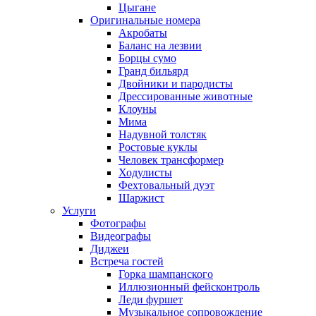
Цыгане
Оригинальные номера
Акробаты
Баланс на лезвии
Борцы сумо
Гранд бильярд
Двойники и пародисты
Дрессированные животные
Клоуны
Мима
Надувной толстяк
Ростовые куклы
Человек трансформер
Ходулисты
Фехтовальный дуэт
Шаржист
Услуги
Фотографы
Видеографы
Диджеи
Встреча гостей
Горка шампанского
Иллюзионный фейсконтроль
Леди фуршет
Музыкальное сопровождение