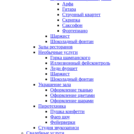
Арфа
Гитара
Струнный квартет
Скрипка
Саксофон
Фортепиано
Шаржист
Шоколадный фонтан
Залы ресторанов
Необычные услуги
Горка шампанского
Иллюзионный фейсконтроль
Леди фуршет
Шаржист
Шоколадный фонтан
Украшение зала
Оформление тканью
Оформление цветами
Оформление шарами
Пиротехника
Пушка конфетти
Фаер шоу
Фейерверки
Студия звукозаписи
Свадебные услуги