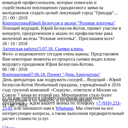
командой профессионалов, которые помогали и
содействовали воплощению грандиозного замысла
молодоженов создать целый ликующий город "Гриндар"...
25 / 09 / 2019
Корпоративы
Юрий Белоусов в акции "Розовая ленточка"
Поющий ведущий, Юрий Белоусов-Котов, примет участие в
концерте, приуроченном к акции по профилактике рака
молочной железы "Розовая ленточка". Приглашаем всех!
26 / 10 / 2018
Актерская работа
15.07.18. Сьемки клипа.
Фото- и видеоконтент сегодня очень важны. Представляем
Вам некоторые моменты из процесса сьемки видео клипа
ведущего праздников Юрия Белоусова-Котова.
06 / 08 / 2018
Корпоративы
07.06.18. Проект "День Арендатора"
День арендатора: как подружить соседей... Ведущий - Юрий
Белоусов-Котов Необычный праздник, учреждённый в 2016
году группой компаний «Социум», отметили в Москве на
Соколе 7 июня во второй раз. Мероприятие стало более
Если вам требуется профессиональная организация
масштабным и по замыслу, и по воплощению.
праздников – ждем вашего звонка по телефону
+7 (916) 233-
11 / 06 / 2018
25-81
или напишите нам в
Whatsapp
. Мы ответим на все
интересующие вопросы, а также выполним предварительный
расчет стоимости услуг.