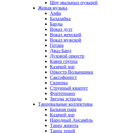
Шоу мыльных пузырей
Живая музыка
Арфа
Балалайка
Барды
Вокал дуэт
Вокал женский
Вокал мужской
Гитара
Джаз Банд
Духовой оркестр
Кавер группа
Казачий хор
Оркестр Волынщики
Саксофонист
Скрипка
Струнный квартет
Фортепиано
Звезды эстрады
Танцевальные коллективы
Бальная пара
Казачий хор
Народный Ансамбль
Танец живота
Танец теней