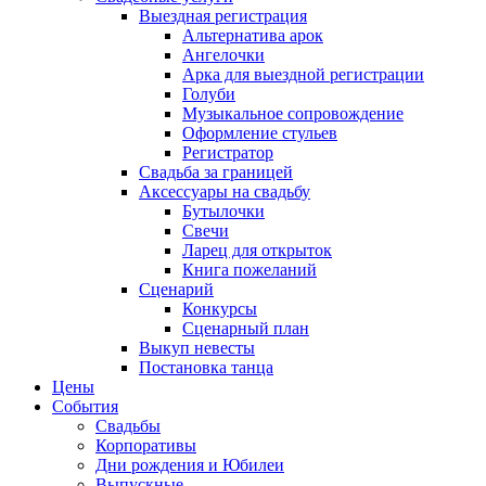
Выездная регистрация
Альтернатива арок
Ангелочки
Арка для выездной регистрации
Голуби
Музыкальное сопровождение
Оформление стульев
Регистратор
Свадьба за границей
Аксессуары на свадьбу
Бутылочки
Свечи
Ларец для открыток
Книга пожеланий
Сценарий
Конкурсы
Сценарный план
Выкуп невесты
Постановка танца
Цены
События
Свадьбы
Корпоративы
Дни рождения и Юбилеи
Выпускные