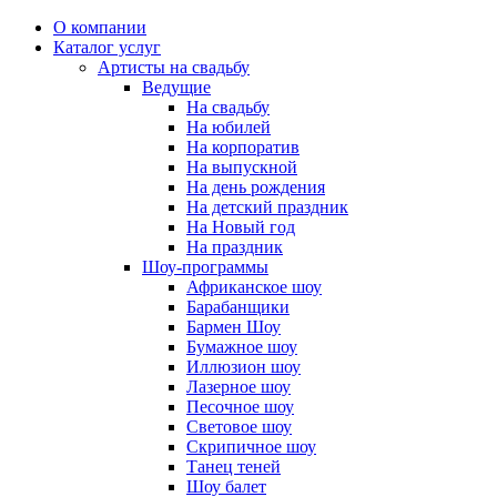
О компании
Каталог услуг
Артисты на свадьбу
Ведущие
На свадьбу
На юбилей
На корпоратив
На выпускной
На день рождения
На детский праздник
На Новый год
На праздник
Шоу-программы
Африканское шоу
Барабанщики
Бармен Шоу
Бумажное шоу
Иллюзион шоу
Лазерное шоу
Песочное шоу
Световое шоу
Скрипичное шоу
Танец теней
Шоу балет