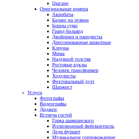
Цыгане
Оригинальные номера
Акробаты
Баланс на лезвии
Борцы сумо
Гранд бильярд
Двойники и пародисты
Дрессированные животные
Клоуны
Мима
Надувной толстяк
Ростовые куклы
Человек трансформер
Ходулисты
Фехтовальный дуэт
Шаржист
Услуги
Фотографы
Видеографы
Диджеи
Встреча гостей
Горка шампанского
Иллюзионный фейсконтроль
Леди фуршет
Музыкальное сопровождение