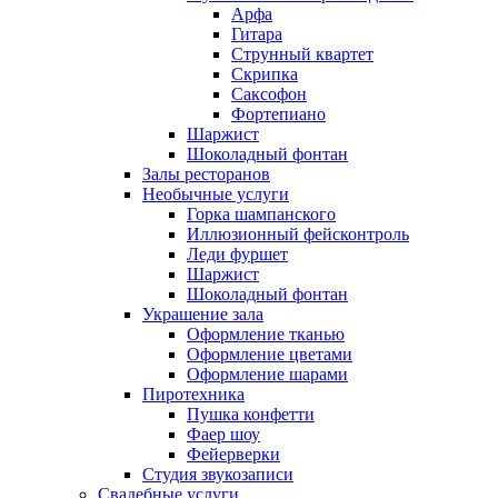
Арфа
Гитара
Струнный квартет
Скрипка
Саксофон
Фортепиано
Шаржист
Шоколадный фонтан
Залы ресторанов
Необычные услуги
Горка шампанского
Иллюзионный фейсконтроль
Леди фуршет
Шаржист
Шоколадный фонтан
Украшение зала
Оформление тканью
Оформление цветами
Оформление шарами
Пиротехника
Пушка конфетти
Фаер шоу
Фейерверки
Студия звукозаписи
Свадебные услуги