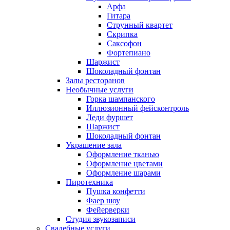
Арфа
Гитара
Струнный квартет
Скрипка
Саксофон
Фортепиано
Шаржист
Шоколадный фонтан
Залы ресторанов
Необычные услуги
Горка шампанского
Иллюзионный фейсконтроль
Леди фуршет
Шаржист
Шоколадный фонтан
Украшение зала
Оформление тканью
Оформление цветами
Оформление шарами
Пиротехника
Пушка конфетти
Фаер шоу
Фейерверки
Студия звукозаписи
Свадебные услуги