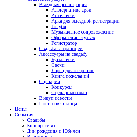
Выездная регистрация
Альтернатива арок
Ангелочки
Арка для выездной регистрации
Голуби
Музыкальное сопровождение
Оформление стульев
Регистратор
Свадьба за границей
Аксессуары на свадьбу
Бутылочки
Свечи
Ларец для открыток
Книга пожеланий
Сценарий
Конкурсы
Сценарный план
Выкуп невесты
Постановка танца
Цены
События
Свадьбы
Корпоративы
Дни рождения и Юбилеи
Выпускные