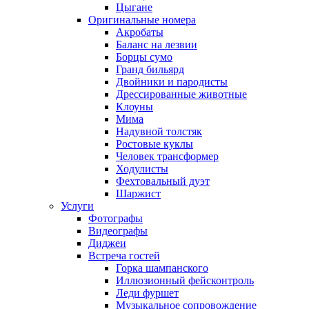
Цыгане
Оригинальные номера
Акробаты
Баланс на лезвии
Борцы сумо
Гранд бильярд
Двойники и пародисты
Дрессированные животные
Клоуны
Мима
Надувной толстяк
Ростовые куклы
Человек трансформер
Ходулисты
Фехтовальный дуэт
Шаржист
Услуги
Фотографы
Видеографы
Диджеи
Встреча гостей
Горка шампанского
Иллюзионный фейсконтроль
Леди фуршет
Музыкальное сопровождение