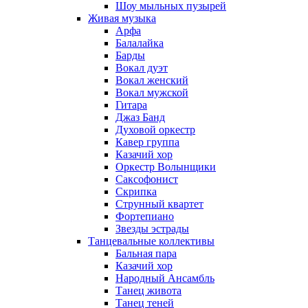
Шоу мыльных пузырей
Живая музыка
Арфа
Балалайка
Барды
Вокал дуэт
Вокал женский
Вокал мужской
Гитара
Джаз Банд
Духовой оркестр
Кавер группа
Казачий хор
Оркестр Волынщики
Саксофонист
Скрипка
Струнный квартет
Фортепиано
Звезды эстрады
Танцевальные коллективы
Бальная пара
Казачий хор
Народный Ансамбль
Танец живота
Танец теней