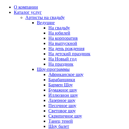
О компании
Каталог услуг
Артисты на свадьбу
Ведущие
На свадьбу
На юбилей
На корпоратив
На выпускной
На день рождения
На детский праздник
На Новый год
На праздник
Шоу-программы
Африканское шоу
Барабанщики
Бармен Шоу
Бумажное шоу
Иллюзион шоу
Лазерное шоу
Песочное шоу
Световое шоу
Скрипичное шоу
Танец теней
Шоу балет