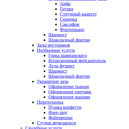
Арфа
Гитара
Струнный квартет
Скрипка
Саксофон
Фортепиано
Шаржист
Шоколадный фонтан
Залы ресторанов
Необычные услуги
Горка шампанского
Иллюзионный фейсконтроль
Леди фуршет
Шаржист
Шоколадный фонтан
Украшение зала
Оформление тканью
Оформление цветами
Оформление шарами
Пиротехника
Пушка конфетти
Фаер шоу
Фейерверки
Студия звукозаписи
Свадебные услуги