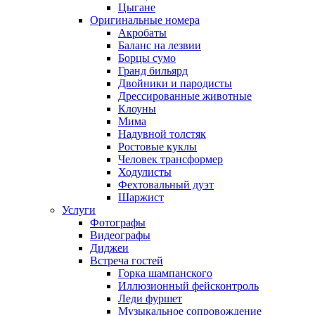
Цыгане
Оригинальные номера
Акробаты
Баланс на лезвии
Борцы сумо
Гранд бильярд
Двойники и пародисты
Дрессированные животные
Клоуны
Мима
Надувной толстяк
Ростовые куклы
Человек трансформер
Ходулисты
Фехтовальный дуэт
Шаржист
Услуги
Фотографы
Видеографы
Диджеи
Встреча гостей
Горка шампанского
Иллюзионный фейсконтроль
Леди фуршет
Музыкальное сопровождение