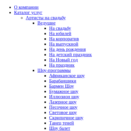
О компании
Каталог услуг
Артисты на свадьбу
Ведущие
На свадьбу
На юбилей
На корпоратив
На выпускной
На день рождения
На детский праздник
На Новый год
На праздник
Шоу-программы
Африканское шоу
Барабанщики
Бармен Шоу
Бумажное шоу
Иллюзион шоу
Лазерное шоу
Песочное шоу
Световое шоу
Скрипичное шоу
Танец теней
Шоу балет