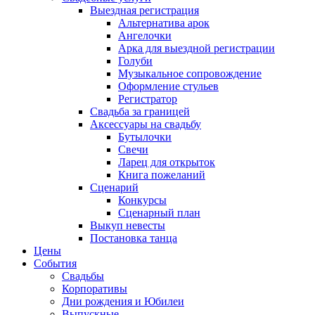
Выездная регистрация
Альтернатива арок
Ангелочки
Арка для выездной регистрации
Голуби
Музыкальное сопровождение
Оформление стульев
Регистратор
Свадьба за границей
Аксессуары на свадьбу
Бутылочки
Свечи
Ларец для открыток
Книга пожеланий
Сценарий
Конкурсы
Сценарный план
Выкуп невесты
Постановка танца
Цены
События
Свадьбы
Корпоративы
Дни рождения и Юбилеи
Выпускные