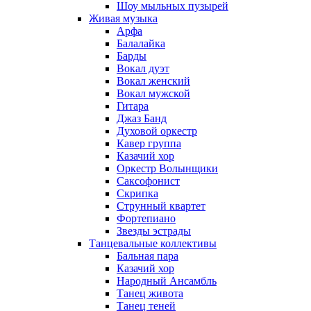
Шоу мыльных пузырей
Живая музыка
Арфа
Балалайка
Барды
Вокал дуэт
Вокал женский
Вокал мужской
Гитара
Джаз Банд
Духовой оркестр
Кавер группа
Казачий хор
Оркестр Волынщики
Саксофонист
Скрипка
Струнный квартет
Фортепиано
Звезды эстрады
Танцевальные коллективы
Бальная пара
Казачий хор
Народный Ансамбль
Танец живота
Танец теней