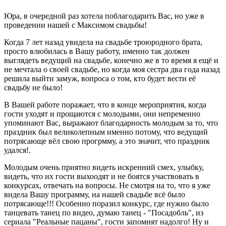
Юра, в очередной раз хотела поблагодарить Вас, но уже в
проведении нашей с Максимом свадьбы!
Когда 7 лет назад увидела на свадьбе троюродного брата,
просто влюбилась в Вашу работу, именно так должен
выглядеть ведущий на свадьбе, конечно же в то время я ещё и
не мечтала о своей свадьбе, но когда моя сестра два года назад
решила выйти замуж, вопроса о том, кто будет вести её
свадьбу не было!
В Вашей работе поражает, что в конце мероприятия, когда
гости уходят и прощаются с молодыми, они непременно
упоминают Вас, выражают благодарность молодым за то, что
праздник был великолепным именно потому, что ведущий
потрясающе вёл свою прогрмму, а это значит, что праздник
удался!.
Молодым очень приятно видеть искренний смех, улыбку,
видеть, что их гости выхоодят и не боятся участвовать в
конкурсах, отвечать на вопросы. Не смотря на то, что я уже
видела Вашу программу, на нашей свадьбе всё было
потрясающе!!! Особенно поразил конкурс, где нужно было
танцевать танец по видео, думаю танец - "Посадобль", из
сериала "Реальные пацаны", гости запомнят надолго! Ну и