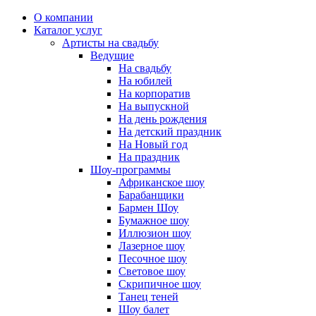
О компании
Каталог услуг
Артисты на свадьбу
Ведущие
На свадьбу
На юбилей
На корпоратив
На выпускной
На день рождения
На детский праздник
На Новый год
На праздник
Шоу-программы
Африканское шоу
Барабанщики
Бармен Шоу
Бумажное шоу
Иллюзион шоу
Лазерное шоу
Песочное шоу
Световое шоу
Скрипичное шоу
Танец теней
Шоу балет