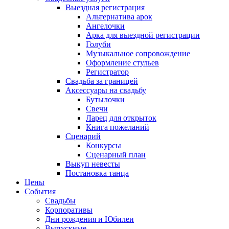
Выездная регистрация
Альтернатива арок
Ангелочки
Арка для выездной регистрации
Голуби
Музыкальное сопровождение
Оформление стульев
Регистратор
Свадьба за границей
Аксессуары на свадьбу
Бутылочки
Свечи
Ларец для открыток
Книга пожеланий
Сценарий
Конкурсы
Сценарный план
Выкуп невесты
Постановка танца
Цены
События
Свадьбы
Корпоративы
Дни рождения и Юбилеи
Выпускные