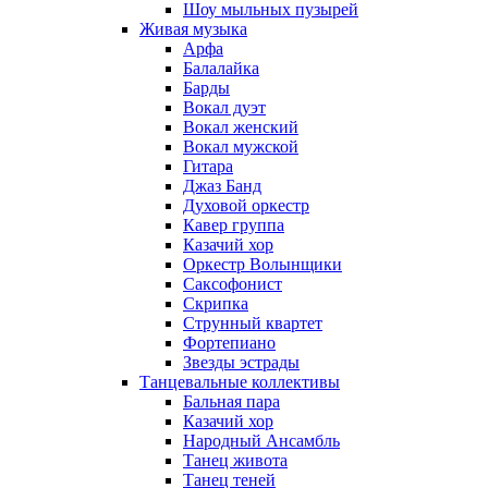
Шоу мыльных пузырей
Живая музыка
Арфа
Балалайка
Барды
Вокал дуэт
Вокал женский
Вокал мужской
Гитара
Джаз Банд
Духовой оркестр
Кавер группа
Казачий хор
Оркестр Волынщики
Саксофонист
Скрипка
Струнный квартет
Фортепиано
Звезды эстрады
Танцевальные коллективы
Бальная пара
Казачий хор
Народный Ансамбль
Танец живота
Танец теней