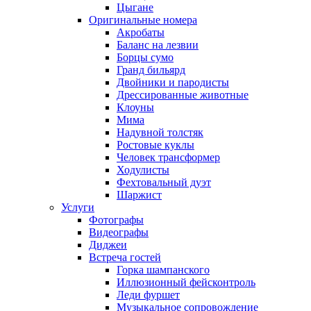
Цыгане
Оригинальные номера
Акробаты
Баланс на лезвии
Борцы сумо
Гранд бильярд
Двойники и пародисты
Дрессированные животные
Клоуны
Мима
Надувной толстяк
Ростовые куклы
Человек трансформер
Ходулисты
Фехтовальный дуэт
Шаржист
Услуги
Фотографы
Видеографы
Диджеи
Встреча гостей
Горка шампанского
Иллюзионный фейсконтроль
Леди фуршет
Музыкальное сопровождение