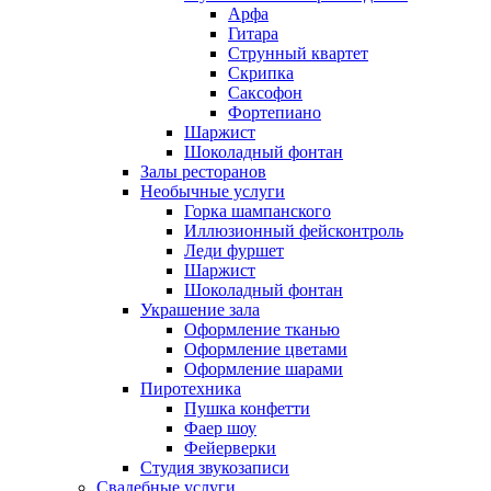
Арфа
Гитара
Струнный квартет
Скрипка
Саксофон
Фортепиано
Шаржист
Шоколадный фонтан
Залы ресторанов
Необычные услуги
Горка шампанского
Иллюзионный фейсконтроль
Леди фуршет
Шаржист
Шоколадный фонтан
Украшение зала
Оформление тканью
Оформление цветами
Оформление шарами
Пиротехника
Пушка конфетти
Фаер шоу
Фейерверки
Студия звукозаписи
Свадебные услуги